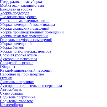
Поддерживающая уборка
Мойка окон альпинистами
Ежедневная уборка
Уборка подъездов
Экологическая уборка
Чистка промышленных полов
Уборка помещений после пожара
Уборка складских помещений
Уборка производственных помещений
Уборка нежилых помещений
Генеральная уборка помещений
Уборка помещений
Уборка банков
Уборка логистических центров
Срочная уборка офиса
Аутсорсинг персонала
Складской персонал
Общепит
Квалифицированный персонал
Персонал на производство
Ритейл
Линейный персонал
Аутсорсинг строительного персонала
Автомойщик
Сканировщик
Водитель погрузчика
Водитель штабелера
Котломойщик