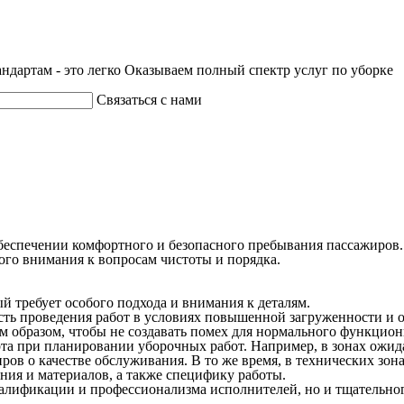
ндартам - это легко
Оказываем полный спектр услуг по уборке
Связаться с нами
обеспечении комфортного и безопасного пребывания пассажиров
ого внимания к вопросам чистоты и порядка.
й требует особого подхода и внимания к деталям.
сть проведения работ в условиях повышенной загруженности и 
 образом, чтобы не создавать помех для нормального функцион
а при планировании уборочных работ. Например, в зонах ожидан
иров о качестве обслуживания. В то же время, в технических з
ания и материалов, а также специфику работы.
квалификации и профессионализма исполнителей, но и тщательно