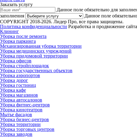
Заказать услугу
Данное поле обязательно для заполне
заполнения
Данное поле обязательно
COPYRIGHT 2018-2026. Лидер Про, все права защищены.
Политика конфиденциальности
Разработка и продвижение сайта
Клининг
Уборка после ремонта
Уборка паркинга
Механизированная уборка территории
Уборка медицинских учреждений
Уборка придомовой территории
Уборка офисов
Уборка стройплощадок
Уборка государственных объектов
Уборка аэропортов
Уборка дорог
Уборка гостиниц
Уборка кафе
Уборка магазинов
Уборка автосалонов
Уборка фитнес-центров
Уборка кинотеатров
Мытье фасадов
Уборка бизнес-центров
Уборка территории
Уборка торговых центров
Уборка заводов