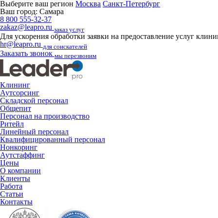
Выберите ваш регион
Москва
Санкт-Петербург
Ваш город:
Самара
8 800 555-32-37
zakaz@leapro.ru
заказ услуг
Для ускорения обработки заявки на предоставление услуг клин
hr@leapro.ru
для соискателей
Заказать звонок
мы перезвоним
Клининг
Аутсорсинг
Складской персонал
Общепит
Персонал на производство
Ритейл
Линейный персонал
Квалифицированный персонал
Нонкоринг
Аутстаффинг
Цены
О компании
Клиенты
Работа
Статьи
Контакты