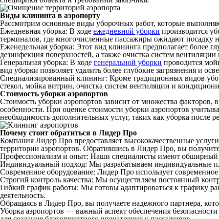
Виды клининга в аэропорту
Рассмотрим основные виды уборочных работ, которые выполняю
Ежедневная уборка: В ходе
ежедневной уборки
производится убо
терминалов, где многочисленные пассажиры ожидают посадку н
Еженедельная уборка: Этот вид клининга предполагает более гл
дезинфекция поверхностей, а также очистка систем вентиляции
Генеральная уборка: В ходе
генеральной уборки
проводится мойк
вид уборки позволяет удалить более глубокие загрязнения и осв
Специализированный клининг: Кроме традиционных видов уборк
стекол, мойка витрин, очистка систем вентиляции и кондициони
Стоимость уборки аэропортов
Стоимость уборки аэропортов зависит от множества факторов, в
особенности. При оценке стоимости уборки аэропортов учитывае
необходимость дополнительных услуг, таких как уборка после 
Почему стоит обратиться в Лидер Про
Компания Лидер Про предоставляет высококачественные услуги 
территории аэропортов. Обратившись в Лидер Про, вы получите
Профессионализм и опыт: Наши специалисты имеют обширный о
Индивидуальный подход: Мы разрабатываем индивидуальные пла
Современное оборудование: Лидер Про использует современное 
Строгий контроль качества: Мы осуществляем постоянный контр
Гибкий график работы: Мы готовы адаптироваться к графику ра
деятельность.
Обращаясь в Лидер Про, вы получаете надежного партнера, кот
Уборка аэропортов — важный аспект обеспечения безопасности 
для создания благоприятного впечатления у пассажиров.