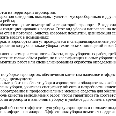
тся на территории аэропортов:
рка зон ожидания, выходов, туалетов, мусоросборников и други
а рейсы;
убокое очищение помещений и территорий аэропорта. В ходе еже
 и кондиционирования воздуха. Этот вид уборки направлен на п
а стен и потолков, очистка ковровых покрытий, дезинфекция с
ежить воздух в помещениях;
и, в аэропортах могут проводиться и специализированные раб
рования воздуха, а также уборка технических помещений и зон 
ключая размер и сложность объекта, виды уборочных работ, треб
тся не только объем работ, но и квалификация и опыт уборочны
ремонтных работ или специализированная обработка определенны
по уборке аэропортов, обеспечивая клиентам надежное и эффек
 ряд преимуществ:
пыт работы в области уборки аэропортов и обладают высокой 
ны уборки, учитывая специфику объекта и потребности клиент
оборудование и профессиональные моющие средства для обеспеч
оль качества выполняемых работ, чтобы гарантировать соответс
боты аэропорта и выполнять уборку в удобное для клиента вре
орый обеспечит эффективную уборку аэропортов и поможет подд
и комфорта пассажиров. Эффективная уборка помогает поддержи