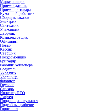
Маркировщик
Приемосдатчик
Приемщик товара
Кухонный работник
Сборщик заказов
Электрик
Сантехник
Упаковщик
Дворник
Комплектовщик
Официант
Повар
Кассир
Сварщик
Посудомойщик
Бригадир
Рабочий конвейера
Водитель
Укладчик
Уборщица
Флорист
Грузчик
Слесарь
Инженер ПТО
Лифтер
Продавец-консультант
Подсобные рабочие
Горничная