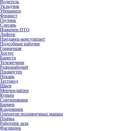
Водитель
Укладчик
Уборщица
Флорист
Грузчик
Слесарь
Инженер ПТО
Лифтер
Продавец-консультант
Подсобные рабочие
Горничная
Хостес
Бариста
Тележечник
Разнорабочий
Промоутер
Пекарь
Тестовод
Швея
Мерчендайзер
Курьер
Сортировщик
Бармен
Кладовщик
Оператор поломоечных машин
Прачка
Работник зала
Фасовщик