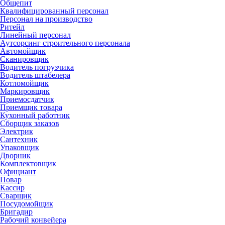
Общепит
Квалифицированный персонал
Персонал на производство
Ритейл
Линейный персонал
Аутсорсинг строительного персонала
Автомойщик
Сканировщик
Водитель погрузчика
Водитель штабелера
Котломойщик
Маркировщик
Приемосдатчик
Приемщик товара
Кухонный работник
Сборщик заказов
Электрик
Сантехник
Упаковщик
Дворник
Комплектовщик
Официант
Повар
Кассир
Сварщик
Посудомойщик
Бригадир
Рабочий конвейера