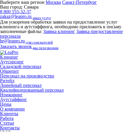
Выберите ваш регион
Москва
Санкт-Петербург
Ваш город:
Самара
8 800 555-32-37
zakaz@leapro.ru
заказ услуг
Для ускорения обработки заявки на предоставление услуг
клининга и аутстаффинга, необходимо приложить к письму
заполненные файлы:
Заявка клининг
Заявка предоставление
персонала
hr@leapro.ru
для соискателей
Заказать звонок
мы перезвоним
Клининг
Аутсорсинг
Складской персонал
Общепит
Персонал на производство
Ритейл
Линейный персонал
Квалифицированный персонал
Нонкоринг
Аутстаффинг
Цены
О компании
Клиенты
Работа
Статьи
Контакты