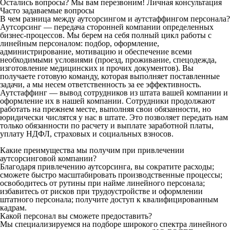
Остались вопросы? Мы вам перезвоним!
Личная консультация
Часто задаваемые вопросы
В чем разница между аутсорсингом и аутстаффингом персонала?
Аутсорсинг — передача сторонней компании определенных
бизнес-процессов. Мы берем на себя полный цикл работы с
линейным персоналом: подбор, оформление,
администрирование, мотивацию и обеспечение всеми
необходимыми условиями (проезд, проживание, спецодежда,
изготовление медицинских и прочих документов). Вы
получаете готовую команду, которая выполняет поставленные
задачи, а мы несем ответственность за ее эффективность.
Аутстаффинг — вывод сотрудников из штата вашей компании и
оформление их в нашей компании. Сотрудники продолжают
работать на прежнем месте, выполняя свои обязанности, но
юридически числятся у нас в штате. Это позволяет передать нам
только обязанности по расчету и выплате заработной платы,
уплату НДФЛ, страховых и социальных взносов.
Какие преимущества мы получим при привлечении
аутсорсинговой компании?
Благодаря привлечению аутсорсинга, вы сократите расходы;
сможете быстро масштабировать производственные процессы;
освободитесь от рутины при найме линейного персонала;
избавитесь от рисков при трудоустройстве и оформлении
штатного персонала; получите доступ к квалифицированным
кадрам.
Какой персонал вы сможете предоставить?
Мы специализируемся на подборе широкого спектра линейного