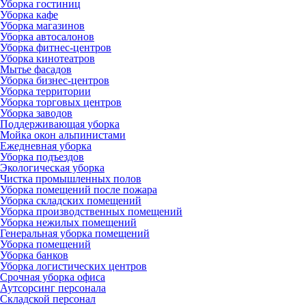
Уборка гостиниц
Уборка кафе
Уборка магазинов
Уборка автосалонов
Уборка фитнес-центров
Уборка кинотеатров
Мытье фасадов
Уборка бизнес-центров
Уборка территории
Уборка торговых центров
Уборка заводов
Поддерживающая уборка
Мойка окон альпинистами
Ежедневная уборка
Уборка подъездов
Экологическая уборка
Чистка промышленных полов
Уборка помещений после пожара
Уборка складских помещений
Уборка производственных помещений
Уборка нежилых помещений
Генеральная уборка помещений
Уборка помещений
Уборка банков
Уборка логистических центров
Срочная уборка офиса
Аутсорсинг персонала
Складской персонал