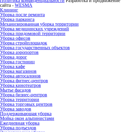
Политика конфиденциальности
Разработка и продвижение
сайта -
WESMA
Клининг
Уборка после ремонта
Уборка паркинга
Механизированная уборка территории
Уборка медицинских учреждений
Уборка придомовой территории
Уборка офисов
Уборка стройплощадок
Уборка государственных объектов
Уборка аэропортов
Уборка дорог
Уборка гостиниц
Уборка кафе
Уборка магазинов
Уборка автосалонов
Уборка фитнес-центров
Уборка кинотеатров
Мытье фасадов
Уборка бизнес-центров
Уборка территории
Уборка торговых центров
Уборка заводов
Поддерживающая уборка
Мойка окон альпинистами
Ежедневная уборка
Уборка подъездов