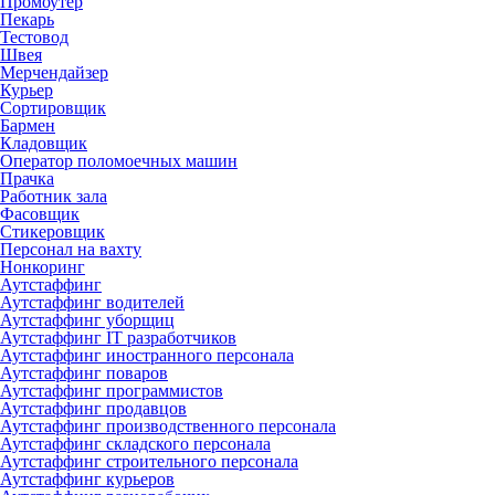
Промоутер
Пекарь
Тестовод
Швея
Мерчендайзер
Курьер
Сортировщик
Бармен
Кладовщик
Оператор поломоечных машин
Прачка
Работник зала
Фасовщик
Стикеровщик
Персонал на вахту
Нонкоринг
Аутстаффинг
Аутстаффинг водителей
Аутстаффинг уборщиц
Аутстаффинг IT разработчиков
Аутстаффинг иностранного персонала
Аутстаффинг поваров
Аутстаффинг программистов
Аутстаффинг продавцов
Аутстаффинг производственного персонала
Аутстаффинг складского персонала
Аутстаффинг строительного персонала
Аутстаффинг курьеров