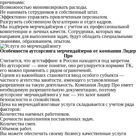
причинами:
Возможностью минимизировать расходы.
Не нанимать сотрудников в собственный штат.
Эффективно управлять привлеченным персоналом.
Разгрузить собственную бухгалтерию и отдел кадров.
Мы подберем мерчендайзеров с учетом их профессиональной
компетенции и личных качеств. Сотрудники, которых мы
направим для выполнения задач, будут обладать специальными
знаниями, образованием, опытом.
Особенности аутсорсинга мерчендайзеров от компании Лидер
Про
Считается, что аутстаффинг в России находится под запретом.
Но аутсорсинг — иное понятие, оно регулируется нормами ТК,
его можно применять с рядом ограничений.
Одним из важнейших становится ввод особого субъекта —
частного агентства занятости, имеющего установленные
разрешения на такую деятельность. Компания Лидер Про имеет
необходимую разрешительную документацию, поэтому
аутсорсинг мерчандайзинга у нас — это залог вашей
безопасности и спокойствия.
Цена на мерчендайзинговые услуги складывается с учетом ряда
факторов:
Количества наемных работников.
Срочности выполнения поставленных задач.
Количества смен.
Объемов работ.
Вы можете обеспечить своему бизнесу качественные услуги