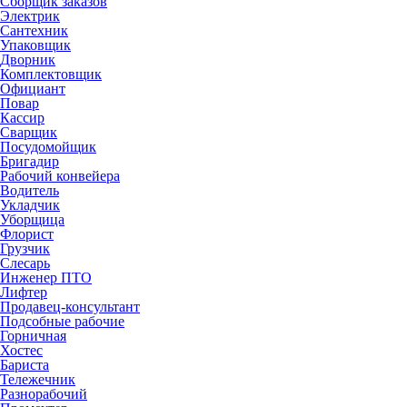
Сборщик заказов
Электрик
Сантехник
Упаковщик
Дворник
Комплектовщик
Официант
Повар
Кассир
Сварщик
Посудомойщик
Бригадир
Рабочий конвейера
Водитель
Укладчик
Уборщица
Флорист
Грузчик
Слесарь
Инженер ПТО
Лифтер
Продавец-консультант
Подсобные рабочие
Горничная
Хостес
Бариста
Тележечник
Разнорабочий