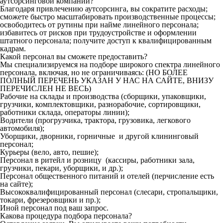
аутсорсинговой компании?
Благодаря привлечению аутсорсинга, вы сократите расходы;
сможете быстро масштабировать производственные процессы;
освободитесь от рутины при найме линейного персонала;
избавитесь от рисков при трудоустройстве и оформлении
штатного персонала; получите доступ к квалифицированным
кадрам.
Какой персонал вы сможете предоставить?
Мы специализируемся на подборе широкого спектра линейного
персонала, включая, но не ограничиваясь: (НО БОЛЕЕ
ПОЛНЫЙ ПЕРЕЧЕНЬ УКАЗАН У НАС НА САЙТЕ, ВНИЗУ
ПЕРЕЧИСЛЕН НЕ ВЕСЬ)
Рабочие на склады и производства (сборщики, упаковщики,
грузчики, комплектовщики, разнорабочие, сортировщики,
работники склада, операторы линии);
Водители (прогрузчика, трактора, грузовика, легкового
автомобиля);
Уборщики, дворники, горничные и другой клининговый
персонал;
Курьеры (вело, авто, пешие);
Персонал в ритейл и розницу (кассиры, работники зала,
грузчики, пекари, уборщики, и др.);
Персонал общественного питаний и отелей (перчисление есть
на сайте);
Высококвалифицированный персонал (слесари, стропальщики,
токари, фрезеровщики и пр.);
Иной персонал под ваш запрос.
Какова процедура подбора персонала?