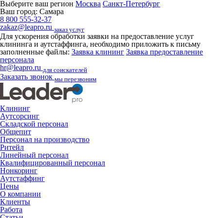
Выберите ваш регион
Москва
Санкт-Петербург
Ваш город:
Самара
8 800 555-32-37
zakaz@leapro.ru
заказ услуг
Для ускорения обработки заявки на предоставление услуг
клининга и аутстаффинга, необходимо приложить к письму
заполненные файлы:
Заявка клининг
Заявка предоставление
персонала
hr@leapro.ru
для соискателей
Заказать звонок
мы перезвоним
Клининг
Аутсорсинг
Складской персонал
Общепит
Персонал на производство
Ритейл
Линейный персонал
Квалифицированный персонал
Нонкоринг
Аутстаффинг
Цены
О компании
Клиенты
Работа
Статьи