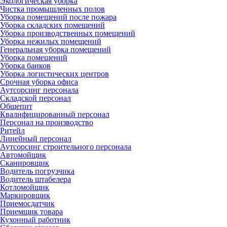
Экологическая уборка
Чистка промышленных полов
Уборка помещений после пожара
Уборка складских помещений
Уборка производственных помещений
Уборка нежилых помещений
Генеральная уборка помещений
Уборка помещений
Уборка банков
Уборка логистических центров
Срочная уборка офиса
Аутсорсинг персонала
Складской персонал
Общепит
Квалифицированный персонал
Персонал на производство
Ритейл
Линейный персонал
Аутсорсинг строительного персонала
Автомойщик
Сканировщик
Водитель погрузчика
Водитель штабелера
Котломойщик
Маркировщик
Приемосдатчик
Приемщик товара
Кухонный работник