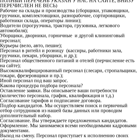
ПОЛНЫЙ ПЕРЕЧЕНЬ УКАЗАН У НАС НА САЙТЕ, ВНИЗУ
ПЕРЕЧИСЛЕН НЕ ВЕСЬ)
Рабочие на склады и производства (сборщики, упаковщики,
грузчики, комплектовщики, разнорабочие, сортировщики,
работники склада, операторы линии);
Водители (прогрузчика, трактора, грузовика, легкового
автомобиля);
Уборщики, дворники, горничные и другой клининговый
персонал;
Курьеры (вело, авто, пешие);
Персонал в ритейл и розницу (кассиры, работники зала,
грузчики, пекари, уборщики, и др.);
Персонал общественного питаний и отелей (перчисление есть
на сайте);
Высококвалифицированный персонал (слесари, стропальщики,
токари, фрезеровщики и пр.);
Иной персонал под ваш запрос.
Какова процедура подбора персонала?
Оставление заявки. Вы описываете ваши потребности
(количество персонала, график, квалификация и т.д.)
Согласование тарифов и подписание договора.
Подбор кандидатов. Мы осуществляем поиск и первичный
отбор сотрудников из нашей базы данных или проводим
дополнительный набор.
Согласование. Вы утверждаете предложенных кандидатов.
Оформление. Мы занимаемся всеми необходимыми кадровыми
документами.
Выход на смену. Персонал приступает к исполнению своих