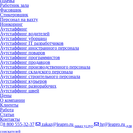
Прачка
Работник зала
Фасовщик
Стикеровщик
Персонал на вахту
Нонкоринг
Аутстаффинг
Аутстаффинг водителей
Аутстаффинг уборщиц
Аутстаффинг IT разработчиков
Аутстаффинг иностранного персонала
Аутстаффинг поваров
Аутстаффинг программистов
Аутстаффинг продавцов
Аутстаффинг производственного персонала
Аутстаффинг складского персонала
Аутстаффинг строительного персонала
Аутстаффинг курьеров
Аутстаффинг разнорабочих
Аутстаффинг швей
Цены
О компании
Клиенты
Работа
Статьи
Контакты
8 800 555-32-37
zakaz@leapro.ru
hr@leapro.ru
заказ услуг
для
соискателей