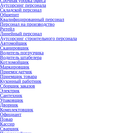
Срочная уборка офиса
Аутсорсинг персонала
Складской персонал
Общепит
Квалифицированный персонал
Персонал на производство
Ритейл
Линейный персонал
Аутсорсинг строительного персонала
Автомойщик
Сканировщик
Водитель погрузчика
Водитель штабелера
Котломойщик
Маркировщик
Приемосдатчик
Приемщик товара
Кухонный работник
Сборщик заказов
Электрик
Сантехник
Упаковщик
Дворник
Комплектовщик
Официант
Повар
Кассир
Сварщик