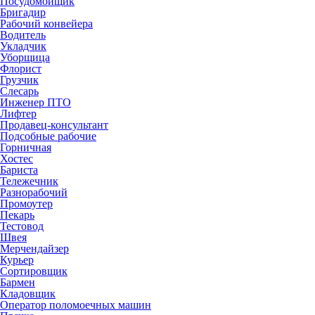
Посудомойщик
Бригадир
Рабочий конвейера
Водитель
Укладчик
Уборщица
Флорист
Грузчик
Слесарь
Инженер ПТО
Лифтер
Продавец-консультант
Подсобные рабочие
Горничная
Хостес
Бариста
Тележечник
Разнорабочий
Промоутер
Пекарь
Тестовод
Швея
Мерчендайзер
Курьер
Сортировщик
Бармен
Кладовщик
Оператор поломоечных машин