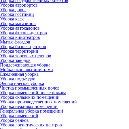
Уборка государственных объектов
Уборка аэропортов
Уборка дорог
Уборка гостиниц
Уборка кафе
Уборка магазинов
Уборка автосалонов
Уборка фитнес-центров
Уборка кинотеатров
Мытье фасадов
Уборка бизнес-центров
Уборка территории
Уборка торговых центров
Уборка заводов
Поддерживающая уборка
Мойка окон альпинистами
Ежедневная уборка
Уборка подъездов
Экологическая уборка
Чистка промышленных полов
Уборка помещений после пожара
Уборка складских помещений
Уборка производственных помещений
Уборка нежилых помещений
Генеральная уборка помещений
Уборка помещений
Уборка банков
Уборка логистических центров