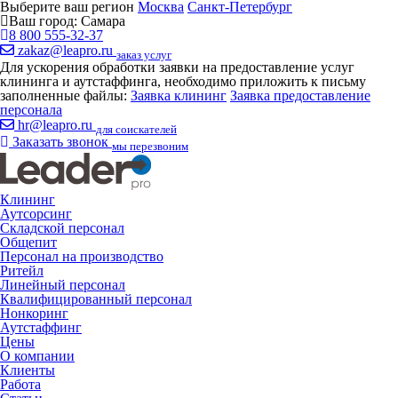
Выберите ваш регион
Москва
Санкт-Петербург
Ваш город:
Самара
8 800 555-32-37
zakaz@leapro.ru
заказ услуг
Для ускорения обработки заявки на предоставление услуг
клининга и аутстаффинга, необходимо приложить к письму
заполненные файлы:
Заявка клининг
Заявка предоставление
персонала
hr@leapro.ru
для соискателей
Заказать звонок
мы перезвоним
Клининг
Аутсорсинг
Складской персонал
Общепит
Персонал на производство
Ритейл
Линейный персонал
Квалифицированный персонал
Нонкоринг
Аутстаффинг
Цены
О компании
Клиенты
Работа