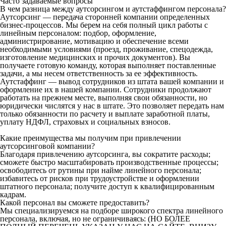
Часто задаваемые вопросы
В чем разница между аутсорсингом и аутстаффингом персонала?
Аутсорсинг — передача сторонней компании определенных
бизнес-процессов. Мы берем на себя полный цикл работы с
линейным персоналом: подбор, оформление,
администрирование, мотивацию и обеспечение всеми
необходимыми условиями (проезд, проживание, спецодежда,
изготовление медицинских и прочих документов). Вы
получаете готовую команду, которая выполняет поставленные
задачи, а мы несем ответственность за ее эффективность.
Аутстаффинг — вывод сотрудников из штата вашей компании и
оформление их в нашей компании. Сотрудники продолжают
работать на прежнем месте, выполняя свои обязанности, но
юридически числятся у нас в штате. Это позволяет передать нам
только обязанности по расчету и выплате заработной платы,
уплату НДФЛ, страховых и социальных взносов.
Какие преимущества мы получим при привлечении
аутсорсинговой компании?
Благодаря привлечению аутсорсинга, вы сократите расходы;
сможете быстро масштабировать производственные процессы;
освободитесь от рутины при найме линейного персонала;
избавитесь от рисков при трудоустройстве и оформлении
штатного персонала; получите доступ к квалифицированным
кадрам.
Какой персонал вы сможете предоставить?
Мы специализируемся на подборе широкого спектра линейного
персонала, включая, но не ограничиваясь: (НО БОЛЕЕ