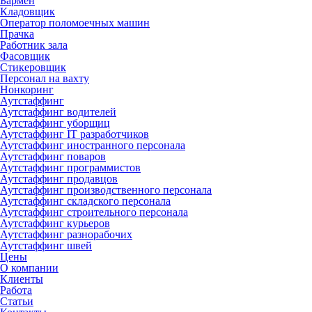
Бармен
Кладовщик
Оператор поломоечных машин
Прачка
Работник зала
Фасовщик
Стикеровщик
Персонал на вахту
Нонкоринг
Аутстаффинг
Аутстаффинг водителей
Аутстаффинг уборщиц
Аутстаффинг IT разработчиков
Аутстаффинг иностранного персонала
Аутстаффинг поваров
Аутстаффинг программистов
Аутстаффинг продавцов
Аутстаффинг производственного персонала
Аутстаффинг складского персонала
Аутстаффинг строительного персонала
Аутстаффинг курьеров
Аутстаффинг разнорабочих
Аутстаффинг швей
Цены
О компании
Клиенты
Работа
Статьи