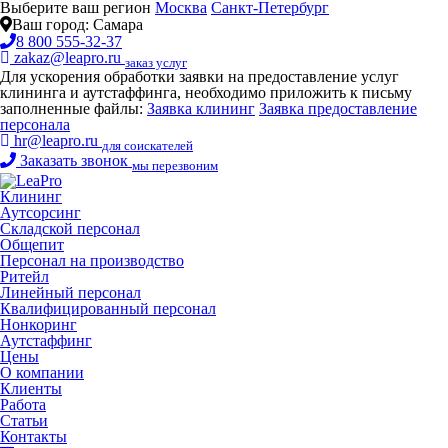
Выберите ваш регион
Москва
Санкт-Петербург
Ваш город:
Самара
8 800 555-32-37
zakaz@leapro.ru
заказ услуг
Для ускорения обработки заявки на предоставление услуг
клининга и аутстаффинга, необходимо приложить к письму
заполненные файлы:
Заявка клининг
Заявка предоставление
персонала
hr@leapro.ru
для соискателей
Заказать звонок
мы перезвоним
Клининг
Аутсорсинг
Складской персонал
Общепит
Персонал на производство
Ритейл
Линейный персонал
Квалифицированный персонал
Нонкоринг
Аутстаффинг
Цены
О компании
Клиенты
Работа
Статьи
Контакты