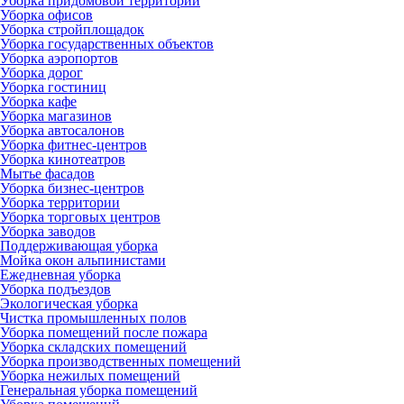
Уборка придомовой территории
Уборка офисов
Уборка стройплощадок
Уборка государственных объектов
Уборка аэропортов
Уборка дорог
Уборка гостиниц
Уборка кафе
Уборка магазинов
Уборка автосалонов
Уборка фитнес-центров
Уборка кинотеатров
Мытье фасадов
Уборка бизнес-центров
Уборка территории
Уборка торговых центров
Уборка заводов
Поддерживающая уборка
Мойка окон альпинистами
Ежедневная уборка
Уборка подъездов
Экологическая уборка
Чистка промышленных полов
Уборка помещений после пожара
Уборка складских помещений
Уборка производственных помещений
Уборка нежилых помещений
Генеральная уборка помещений