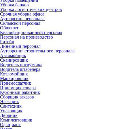
Уборка помещений
Уборка банков
Уборка логистических центров
Срочная уборка офиса
Аутсорсинг персонала
Складской персонал
Общепит
Квалифицированный персонал
Персонал на производство
Ритейл
Линейный персонал
Аутсорсинг строительного персонала
Автомойщик
Сканировщик
Водитель погрузчика
Водитель штабелера
Котломойщик
Маркировщик
Приемосдатчик
Приемщик товара
Кухонный работник
Сборщик заказов
Электрик
Сантехник
Упаковщик
Дворник
Комплектовщик
Официант