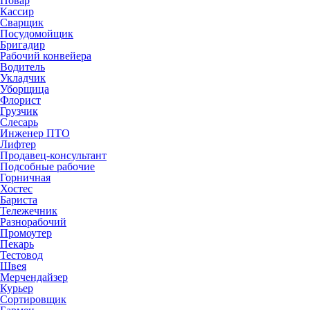
Повар
Кассир
Сварщик
Посудомойщик
Бригадир
Рабочий конвейера
Водитель
Укладчик
Уборщица
Флорист
Грузчик
Слесарь
Инженер ПТО
Лифтер
Продавец-консультант
Подсобные рабочие
Горничная
Хостес
Бариста
Тележечник
Разнорабочий
Промоутер
Пекарь
Тестовод
Швея
Мерчендайзер
Курьер
Сортировщик