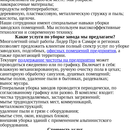
лакокрасочные материалы;
продукты нефтепереработки;
деревянную, пластмассовую, металлическую стружку и пыль;
кислоты, щелочи.
Наши сотрудники имеют специальные навыки уборки
заводских помещений. Мы используем высокоэффективные
технологии и современную технику.
Какие услуги по уборке завода мы предлагаем?
Многолетний опыт работы Лидер Про в Самаре и регионах
позволяет предложить клиентам полный спектр услуг по уборке
заводских, подсобных,
офисных помещений предприятия
, а
также прилегающей территории.
Текущее
поддержание чистоты на предприятии
может
проводиться ежедневно или по графику. Включает в себя:
влажную механизированную, ручную очистку пола в цехах;
санитарную обработку санузлов, душевых помещений;
мытье полов, удаление пыли в бытовках, раздевалках;
вынос мусора.
Генеральная уборка заводов проводится периодически, по
согласованному графику или разово. В комплекс входит:
чистка трудноудаляемых, застарелых загрязнений;
мытье труднодоступных мест, коммуникаций,
металлоконструкций;
удаление пыли и грязи с оборудования;
мытье стен, окон, входных блоков;
внешняя уборка зданий с применением альпинистского
оборудования.
Стоимость услуг