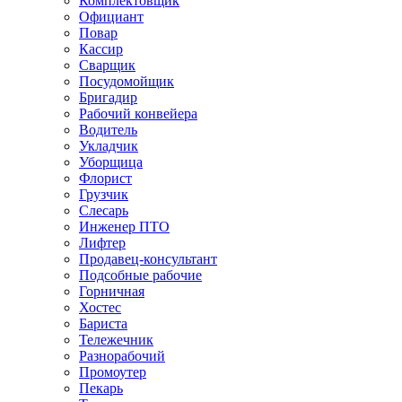
Комплектовщик
Официант
Повар
Кассир
Сварщик
Посудомойщик
Бригадир
Рабочий конвейера
Водитель
Укладчик
Уборщица
Флорист
Грузчик
Слесарь
Инженер ПТО
Лифтер
Продавец-консультант
Подсобные рабочие
Горничная
Хостес
Бариста
Тележечник
Разнорабочий
Промоутер
Пекарь