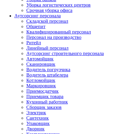
Уборка логистических центров
Срочная уборка офиса
Аутсорсинг персонала
Складской персонал
Общепит
Квалифицированный персонал
Персонал на производство
Ритейл
Линейный персонал
Аутсорсинг строительного персонала
Автомойщик
Сканировщик
Водитель погрузчика
Водитель штабелера
Котломойщик
Маркировщик
Приемосдатчик
Приемщик товара
Кухонный работник
Сборщик заказов
Электрик
Сантехник
Упаковщик
Дворник