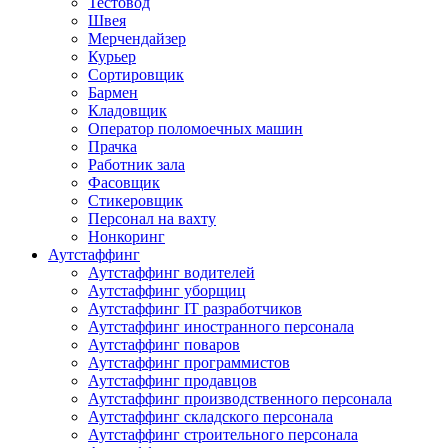
Тестовод
Швея
Мерчендайзер
Курьер
Сортировщик
Бармен
Кладовщик
Оператор поломоечных машин
Прачка
Работник зала
Фасовщик
Стикеровщик
Персонал на вахту
Нонкоринг
Аутстаффинг
Аутстаффинг водителей
Аутстаффинг уборщиц
Аутстаффинг IT разработчиков
Аутстаффинг иностранного персонала
Аутстаффинг поваров
Аутстаффинг программистов
Аутстаффинг продавцов
Аутстаффинг производственного персонала
Аутстаффинг складского персонала
Аутстаффинг строительного персонала